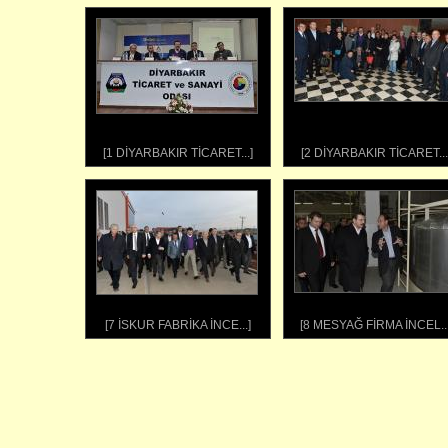
[1 DİYARBAKIR TİCARET...]
[2 DİYARBAKIR TİCARET...
[7 İSKUR FABRİKA İNCE...]
[8 MESYAĞ FİRMA İNCEL...