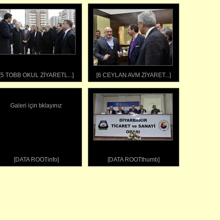
[5 TOBB OKUL ZİYARETL...]
[6 CEYLAN AVM ZİYARET...]
Galeri için tıklayınız
[DATA ROOTinfo]
[DATA ROOTthumb]