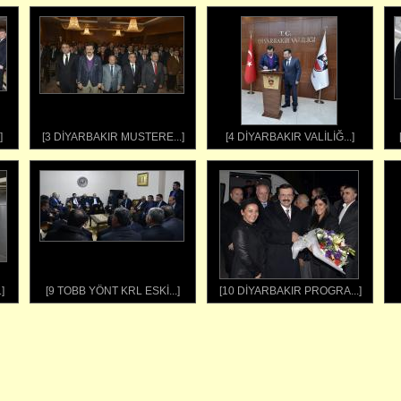
]
[3 DİYARBAKIR MUSTERE...]
[4 DİYARBAKIR VALİLİĞ...]
]
[9 TOBB YÖNT KRL ESKİ...]
[10 DİYARBAKIR PROGRA...]