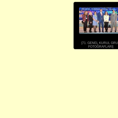
[71. GENEL KURUL GR
FOTOĞRAFLARI]