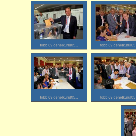
tobb 69 genelkurul05...
tobb 69 genelkurul05.
tobb 69 genelkurul05...
tobb 69 genelkurul05.