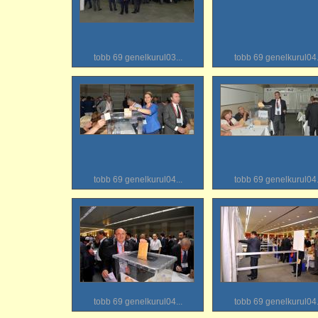
tobb 69 genelkurul03...
tobb 69 genelkurul04.
tobb 69 genelkurul04...
tobb 69 genelkurul04.
tobb 69 genelkurul04...
tobb 69 genelkurul04.