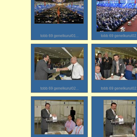
tobb 69 genelkurul01...
tobb 69 genelkurul02.
tobb 69 genelkurul02...
tobb 69 genelkurul02.