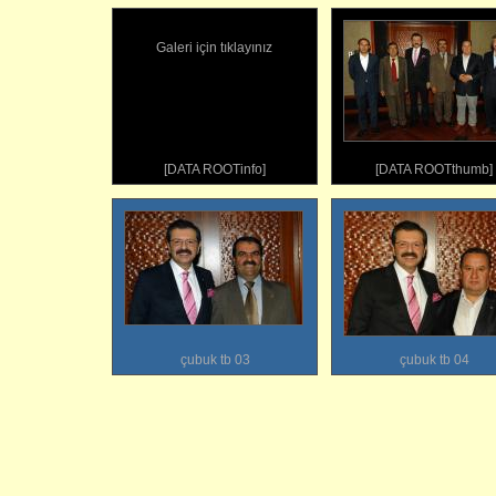
Galeri için tıklayınız
[DATA ROOTinfo]
[DATA ROOTthumb]
çubuk tb 03
çubuk tb 04