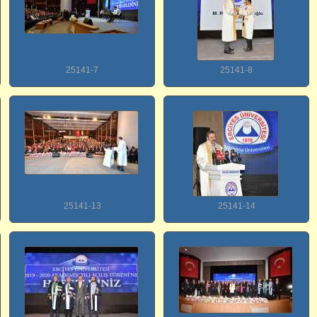
25141-7
25141-8
25141-13
25141-14