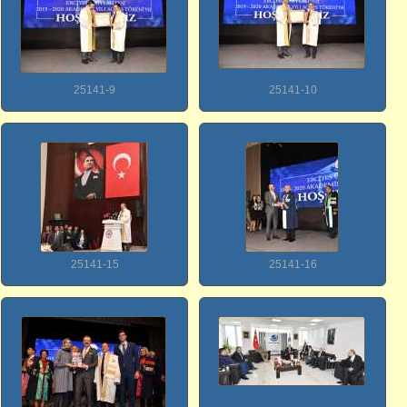
25141-9
25141-10
25141-15
25141-16