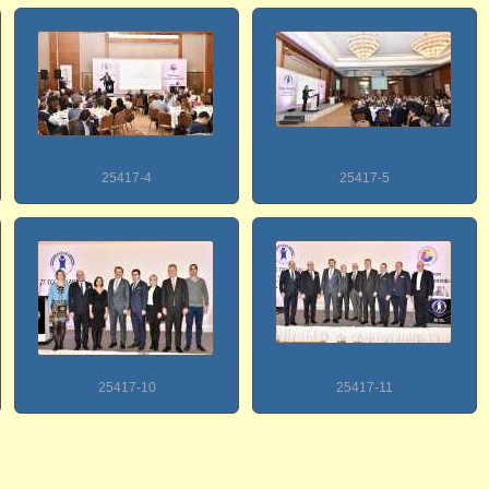
25417-4
25417-5
25417-10
25417-11