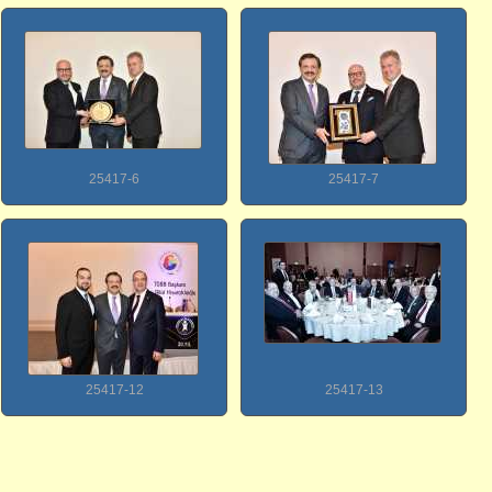
25417-6
25417-7
25417-12
25417-13