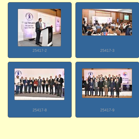
25417-2
25417-3
25417-8
25417-9